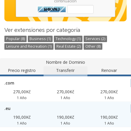
continuación
Ver extensiones por categoría
Popular (8)
Business (1)
Technology (1)
Services (2)
Leisure and Recreation (1)
Real Estate (2)
Other (8)
Nombre de Dominio
Precio registro
Transferir
Renovar
.com
270,00Kč
270,00Kč
270,00Kč
1 Año
1 Año
1 Año
.eu
190,00Kč
190,00Kč
190,00Kč
1 Año
1 Año
1 Año