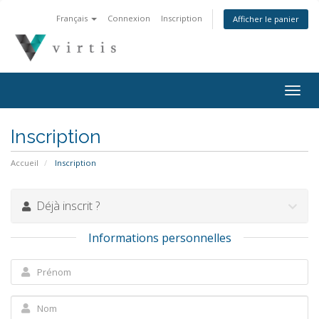
Français
Connexion
Inscription
Afficher le panier
Togg
navig
Inscription
Accueil
Inscription
Déjà inscrit ?
Informations personnelles