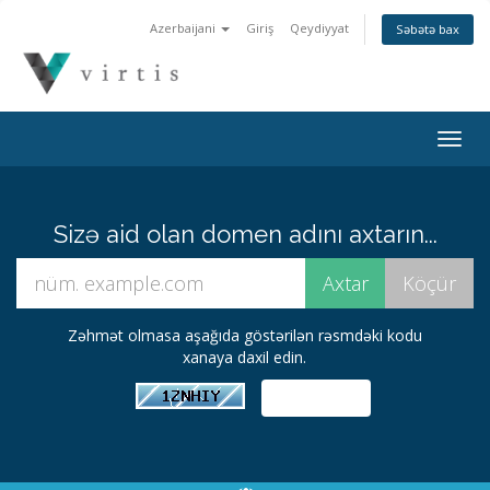
Azerbaijani
Giriş
Qeydiyyat
Səbətə bax
Togg
navig
Sizə aid olan domen adını axtarın...
Zəhmət olmasa aşağıda göstərilən rəsmdəki kodu
xanaya daxil edin.