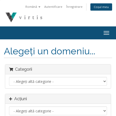
Română
Autentificare
Înregistrare
Coșul meu
Togg
navig
Alegeți un domeniu...
Categorii
Acțiuni