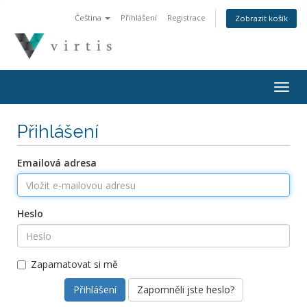
Čeština
Přihlášení
Registrace
Zobrazit košík
Togg
navig
Přihlášení
Emailová adresa
Heslo
Zapamatovat si mě
Zapomněli jste heslo?