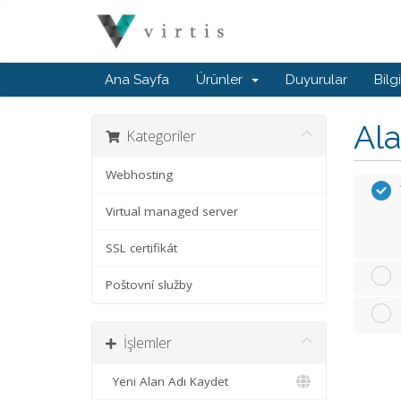
Ana Sayfa
Ürünler
Duyurular
Bilg
Ala
Kategoriler
Webhosting
Virtual managed server
SSL certifikát
Poštovní služby
İşlemler
Yeni Alan Adı Kaydet