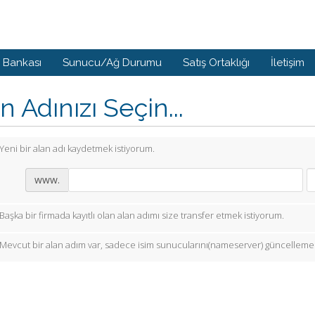
i Bankası
Sunucu/Ağ Durumu
Satış Ortaklığı
İletişim
n Adınızı Seçin...
Yeni bir alan adı kaydetmek istiyorum.
www.
Başka bir firmada kayıtlı olan alan adımı size transfer etmek istiyorum.
Mevcut bir alan adım var, sadece isim sunucularını(nameserver) güncellemek