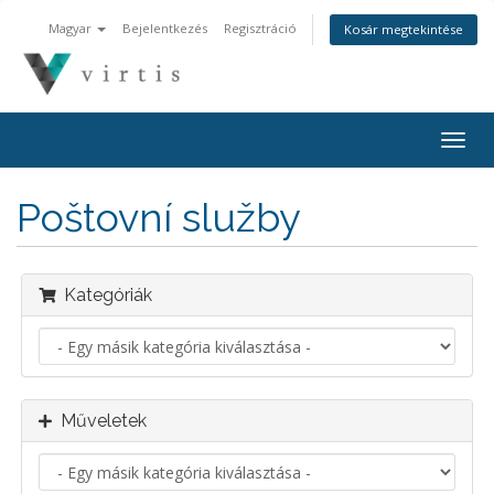
Magyar
Bejelentkezés
Regisztráció
Kosár megtekintése
Togg
navig
Poštovní služby
Kategóriák
Műveletek