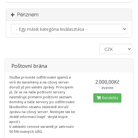
Pénznem
Poštovní brána
Služba provede odfiltrování spamů a
2.000,00Kč
virů do karantény a na cílový server
doručí již jen validní zprávy. Principem
évente
je, že se na naše poštovní servery
nasměruje primární poštovní záznam
Rendelés
domény a naše servery po odfiltrování
škodlivého obsahu následně doručí
zprávu na cílový server. Nedojde tak ke
ztrátě informací (např. skrytá kopie
apod.).
V základní cenové variantě je zahrnuto
50 filtrovaných účtů.