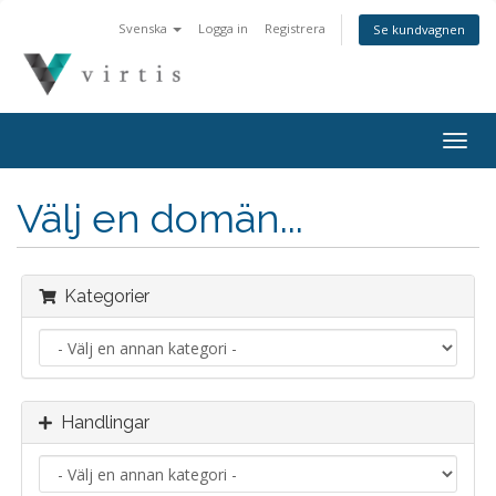
Svenska
Logga in
Registrera
Se kundvagnen
Togg
navig
Välj en domän...
Kategorier
Handlingar